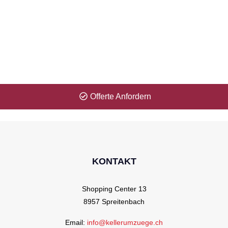
Zeitproblem? Kein Problem für uns!
Erhalten Sie Ihre Offerte innerhalb 1 Minute.
Offerte Anfordern
KONTAKT
Shopping Center 13
8957 Spreitenbach
Email:
info@kellerumzuege.ch