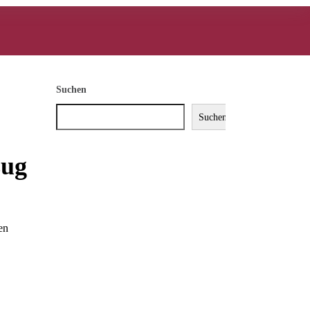
Suchen
Suchen
zug
en