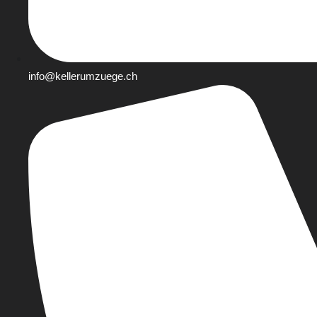
info@kellerumzuege.ch