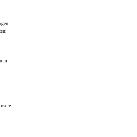
orgen
ten:
n in
Unsere