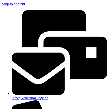
Skip to content
info@kellerumzuege.ch