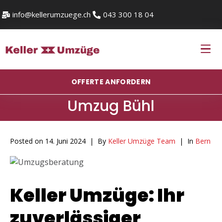
info@kellerumzuege.ch
043 300 18 04
OFFERTE ANFORDERN
Umzug Bühl
Posted on
14. Juni 2024
By
Keller Umzüge Team
In
Bern
Keller Umzüge: Ihr
zuverlässiger