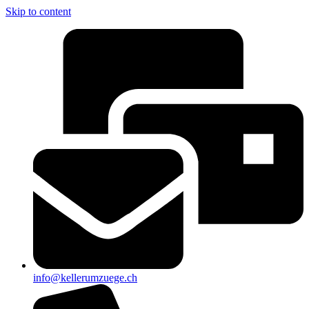
Skip to content
info@kellerumzuege.ch