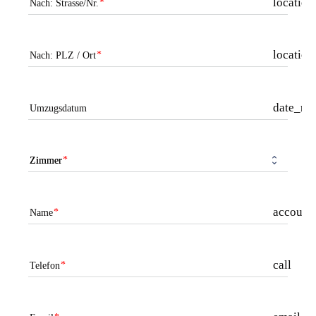
locatio
Nach: Strasse/Nr.
locatio
Nach: PLZ / Ort
date_ra
Umzugsdatum
Zimmer
account_
Name
call
Telefon