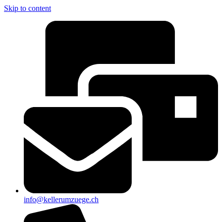
Skip to content
info@kellerumzuege.ch