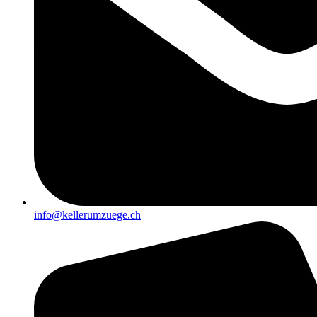
info@kellerumzuege.ch