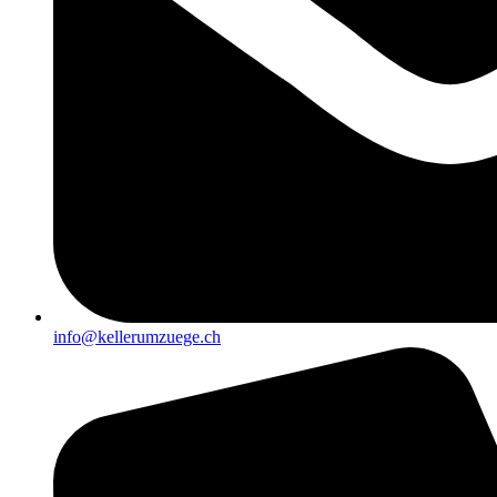
info@kellerumzuege.ch