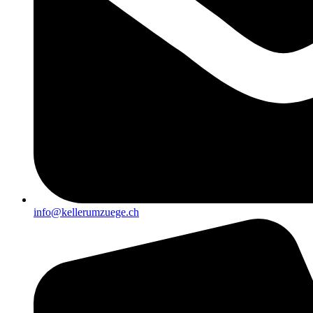
info@kellerumzuege.ch