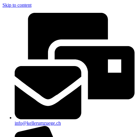
Skip to content
info@kellerumzuege.ch