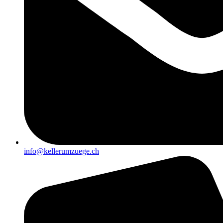
info@kellerumzuege.ch