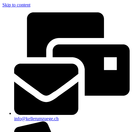
Skip to content
info@kellerumzuege.ch