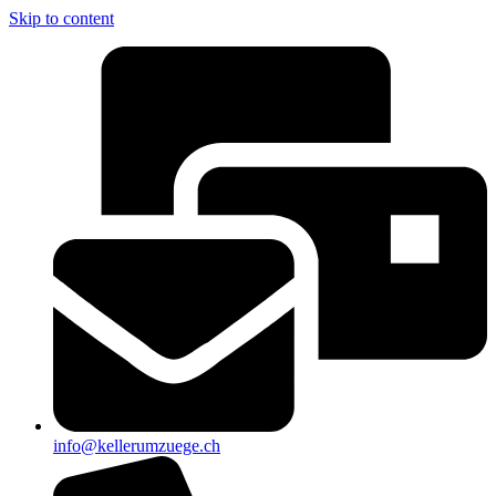
Skip to content
info@kellerumzuege.ch