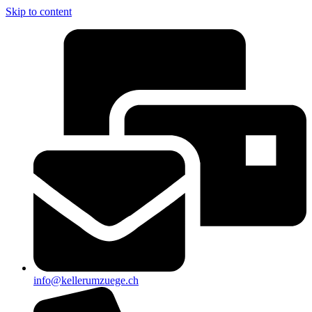
Skip to content
info@kellerumzuege.ch