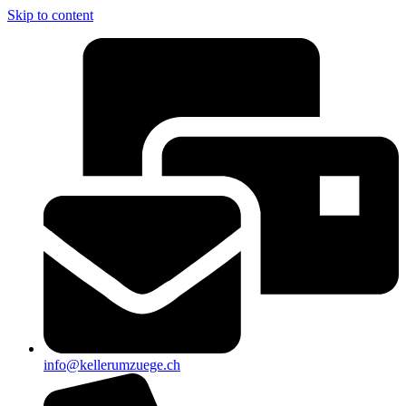
Skip to content
info@kellerumzuege.ch