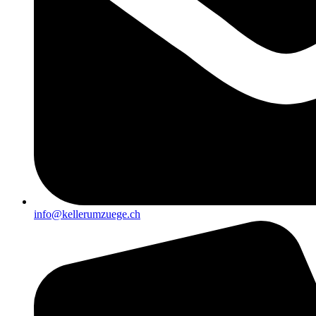
info@kellerumzuege.ch