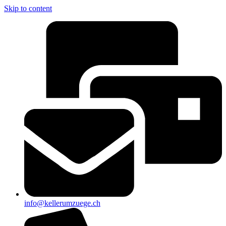
Skip to content
info@kellerumzuege.ch