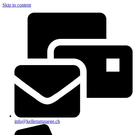
Skip to content
info@kellerumzuege.ch