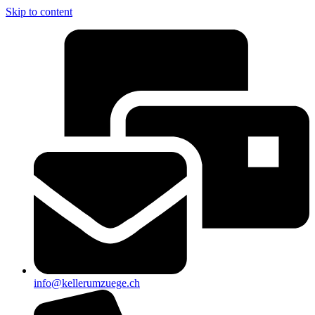
Skip to content
info@kellerumzuege.ch