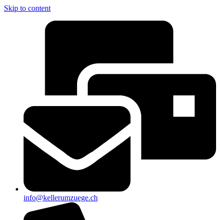
Skip to content
info@kellerumzuege.ch