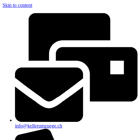
Skip to content
info@kellerumzuege.ch