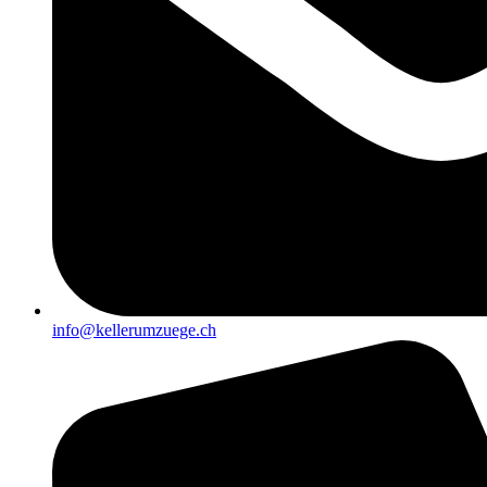
info@kellerumzuege.ch