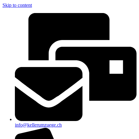
Skip to content
info@kellerumzuege.ch