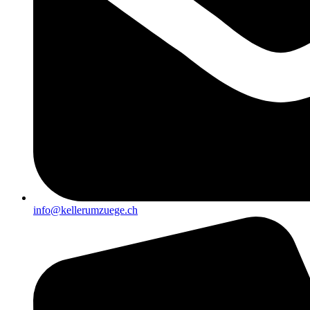
info@kellerumzuege.ch