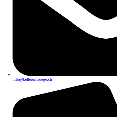
info@kellerumzuege.ch