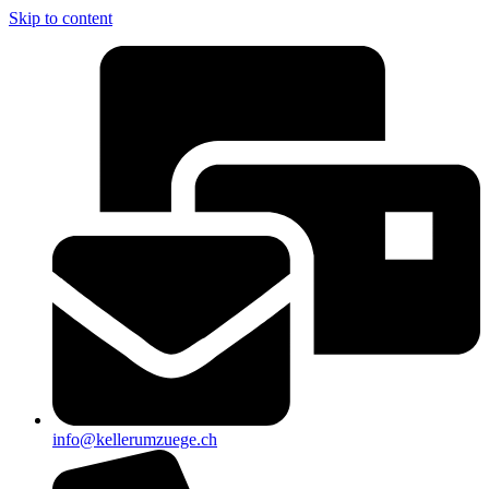
Skip to content
info@kellerumzuege.ch