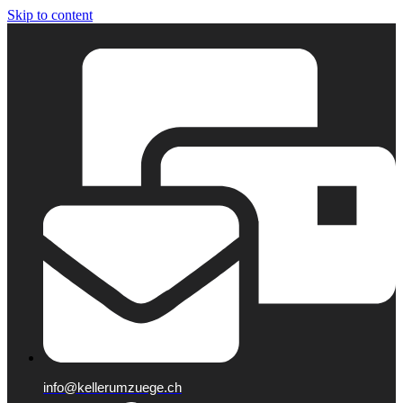
Skip to content
info@kellerumzuege.ch