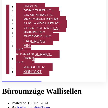
UMZUG
PRIVATUMZUG
FIRMENUMZUG
SENIORENUMZUG
AUSLANDSUMZUG
ZUSATZSERVICES
REINIGUNG
ENTSORGUNG
LAGERUNG
EIN-
UND
AUSPACKSERVICE
ÜBER
UNS
RATGEBER
KONTAKT
OFFERTE ANFORDERN
Büroumzüge Wallisellen
Posted on
13. Juni 2024
By
Keller Umzüge Team