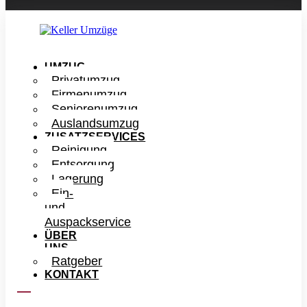
UMZUG
Privatumzug
Firmenumzug
Seniorenumzug
Auslandsumzug
ZUSATZSERVICES
Reinigung
Entsorgung
Lagerung
Ein-
und
Auspackservice
ÜBER
UNS
Ratgeber
KONTAKT