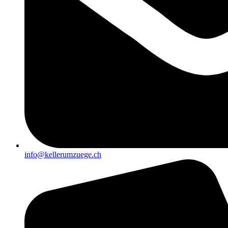
info@kellerumzuege.ch