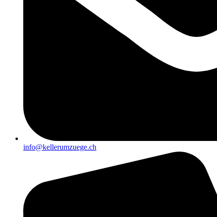
info@kellerumzuege.ch