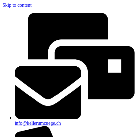
Skip to content
info@kellerumzuege.ch