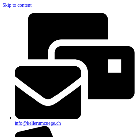
Skip to content
info@kellerumzuege.ch