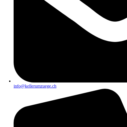
info@kellerumzuege.ch