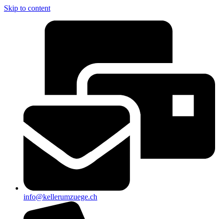
Skip to content
info@kellerumzuege.ch