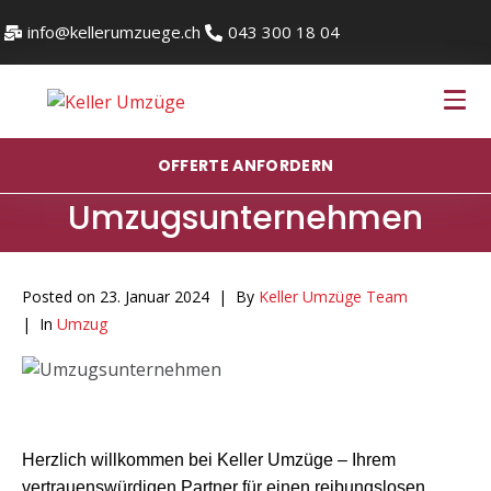
info@kellerumzuege.ch
043 300 18 04
OFFERTE ANFORDERN
Umzugsunternehmen
Posted on
23. Januar 2024
By
Keller Umzüge Team
In
Umzug
Herzlich willkommen bei Keller Umzüge – Ihrem
vertrauenswürdigen Partner für einen reibungslosen