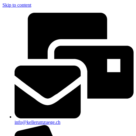
Skip to content
info@kellerumzuege.ch