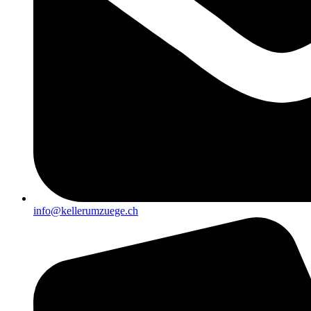
info@kellerumzuege.ch